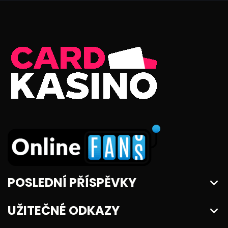
POSLEDNÍ PŘÍSPĚVKY
UŽITEČNÉ ODKAZY