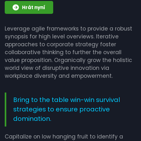
Hrát nyní
Leverage agile frameworks to provide a robust
synopsis for high level overviews. Iterative
approaches to corporate strategy foster
collaborative thinking to further the overall
value proposition. Organically grow the holistic
world view of disruptive innovation via
workplace diversity and empowerment.
Bring to the table win-win survival
strategies to ensure proactive
domination.
Capitalize on low hanging fruit to identify a