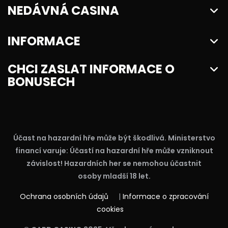
NEDÁVNÁ CASINA
INFORMACE
CHCI ZASLAT INFORMACE O
BONUSECH
Účast na hazardní hře může být škodlivá. Ministerstvo
financí varuje: Účastí na hazardní hře může vzniknout
závislost! Hazardních her se nemohou účastnit
osoby mladší 18 let.
Ochrana osobních údajů
|
Informace o zpracování
cookies