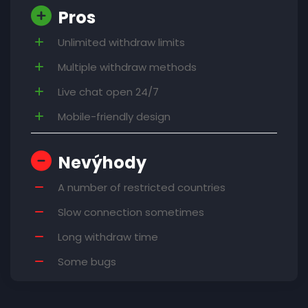
AliPay
iCard
Luxury
Mastercard
Pros
Unlimited withdraw limits
Limity výběru:
Multiple withdraw methods
$15000
$2300
$2550
$500
Live chat open 24/7
Mobile-friendly design
Nevýhody
Leave a comment
A number of restricted countries
You must be
logged in
to post a comment.
Slow connection sometimes
Long withdraw time
Some bugs