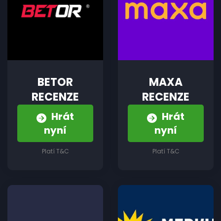
BETOR
MAXA
RECENZE
RECENZE
Hrát
Hrát
nyní
nyní
Platí T&C
Platí T&C