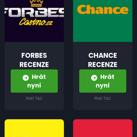
FORBES
CHANCE
RECENZE
RECENZE
Hrát
Hrát
nyní
nyní
Platí T&C
Platí T&C