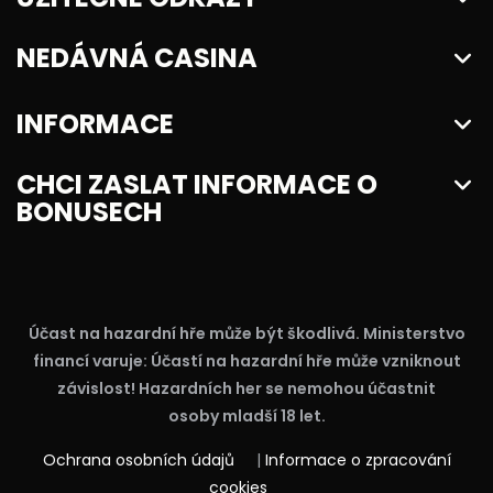
NEDÁVNÁ CASINA
INFORMACE
CHCI ZASLAT INFORMACE O
BONUSECH
Účast na hazardní hře může být škodlivá. Ministerstvo
financí varuje: Účastí na hazardní hře může vzniknout
závislost! Hazardních her se nemohou účastnit
osoby mladší 18 let.
Ochrana osobních údajů
|
Informace o zpracování
cookies