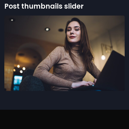
Post thumbnails slider