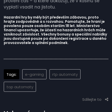
prověřil čas – a které dokazují, že v kasinu se
vyplatí vsadit na jistotu.
Hazardní hry by měly být především zábavou, proto
hrajte zodpovědně a s rozvahou. Pamatujte, že hraní je
povoleno pouze osobám starším 18 let. Ministerstvo
financí upozorňuje, že účastí na hazardních hrách může
vzniknout závislost. Všechny bonusy a speciální nabídky
jsou dostupné pouze po dokončení registrace u daného
provozovatele a splnění podmínek.
Tags:
e-gaming
rtp automaty
top automaty
Sdílejte to