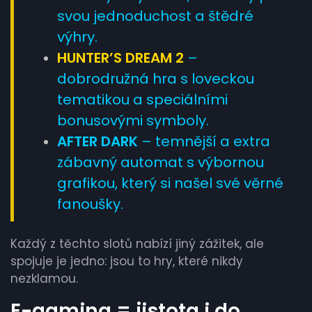
svou jednoduchost a štědré
výhry.
H
UNTER’S DREAM
2
–
dobrodružná hra s loveckou
tematikou a speciálními
bonusovými symboly.
A
FTER DARK
– temnější a extra
zábavný automat s výbornou
grafikou, který si našel své věrné
fanoušky.
Každý z těchto slotů nabízí jiný zážitek, ale
spojuje je jedno: jsou to hry, které nikdy
nezklamou.
E-gaming = jistota i do