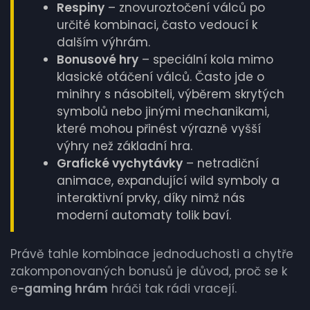
Respiny
– znovuroztočení válců po
určité kombinaci, často vedoucí k
dalším výhrám.
Bonusové hry
– speciální kola mimo
klasické otáčení válců. Často jde o
minihry s násobiteli, výběrem skrytých
symbolů nebo jinými mechanikami,
které mohou přinést výrazně vyšší
výhry než základní hra.
Grafické vychytávky
– netradiční
animace, expandující wild symboly a
interaktivní prvky, díky nimž nás
moderní automaty tolik baví.
Právě tahle kombinace jednoduchosti a chytře
zakomponovaných bonusů je důvod, proč se k
e
-gaming hrám
hráči tak rádi vracejí.