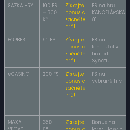
SAZKA HRY
100 FS
Získejte
FS na hru
+ 300
bonus a
KANCELÁŘSKÁ
Kč
začněte
81
hrát
FORBES
50 FS
Získejte
FS na
bonus a
kteroukoliv
začněte
hru od
hrát
Synotu
eCASINO
200 FS
Získejte
FS na
bonus a
vybrané hry
začněte
hrát
MAXA
350
Získejte
Bonus na
VEGAS
Kč
bonus a
loterii, losy a