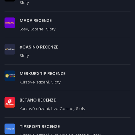
Sloty
MAXA RECENZE
,
,
Losy
Loterie
Sloty
eCASINO RECENZE
Sloty
MERKURXTIP RECENZE
,
Kurzové sázení
Sloty
BETANO RECENZE
,
,
Kurzové sázení
Live Casino
Sloty
TIPSPORT RECENZE
,
,
,