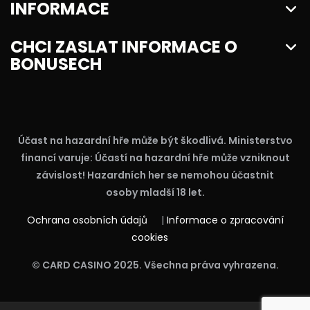
INFORMACE
CHCI ZASLAT INFORMACE O
BONUSECH
Účast na hazardní hře může být škodlivá. Ministerstvo
financí varuje: Účastí na hazardní hře může vzniknout
závislost! Hazardních her se nemohou účastnit
osoby mladší 18 let.
Ochrana osobních údajů
|
Informace o zpracování
cookies
© CARD CASINO 2025. Všechna práva vyhrazena.