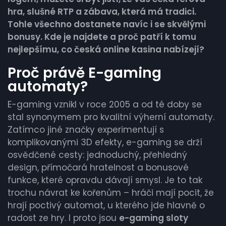
hra, slušné RTP a zábava, která má tradici.
Tohle všechno dostanete navíc i se skvělými
bonusy. Kde je najdete a proč patří k tomu
nejlepšímu, co česká online kasina nabízejí?
Proč právě E-gaming
automaty?
E-gaming vznikl v roce 2005 a od té doby se
stal synonymem pro kvalitní výherní automaty.
Zatímco jiné značky experimentují s
komplikovanými 3D efekty, e-gaming se drží
osvědčené cesty: jednoduchý, přehledný
design, přímočará hratelnost a bonusové
funkce, které opravdu dávají smysl. Je to tak
trochu návrat ke kořenům – hráči mají pocit, že
hrají poctivý automat, u kterého jde hlavně o
radost ze hry. I proto jsou
e
-gaming sloty