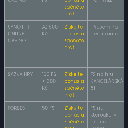
CASINO
FS
bonus a
HOT WILD
začněte
hrát
SYNOTTIP
Až 500
Získejte
Připsání na
ONLINE
Kč
bonus a
herní konto
CASINO
začněte
hrát
SAZKA HRY
100 FS
Získejte
FS na hru
+ 300
bonus a
KANCELÁŘSKÁ
Kč
začněte
81
hrát
FORBES
50 FS
Získejte
FS na
bonus a
kteroukoliv
začněte
hru od