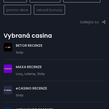
promo akce
reload bonusy
Sdílejte to
Vybraná casina
BETOR RECENZE
Sloty
MAXA RECENZE
,
,
Losy
Loterie
Sloty
eCASINO RECENZE
Sloty