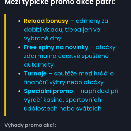
Mezi typické promo akce patří:
Reload bonusy
– odměny za
dobití vkladu, třeba jen ve
vybrané dny.
Free spiny na novinky
– otočky
zdarma na čerstvě spuštěné
automaty.
Turnaje
– soutěže mezi hráči o
finanční výhry nebo otočky.
Speciální promo
– například při
výročí kasina, sportovních
událostech nebo svátcích.
Výhody promo akcí: