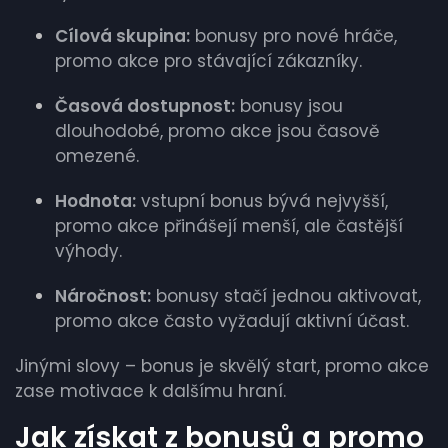
Cílová skupina:
bonusy pro nové hráče,
promo akce pro stávající zákazníky.
Časová dostupnost:
bonusy jsou
dlouhodobé, promo akce jsou časově
omezené.
Hodnota:
vstupní bonus bývá nejvyšší,
promo akce přinášejí menší, ale častější
výhody.
Náročnost:
bonusy stačí jednou aktivovat,
promo akce často vyžadují aktivní účast.
Jinými slovy – bonus je skvělý start, promo akce
zase motivace k dalšímu hraní.
Jak získat z bonusů a promo