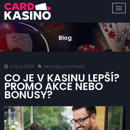
Blog
4 října 2025
Herní tipy
,
Pro hráče
CO JE V KASINU LEPŠÍ?
PROMO AKCE NEBO
BONUSY?