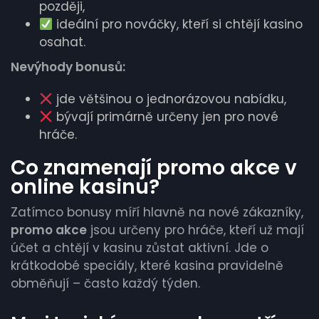
později,
ideální pro nováčky, kteří si chtějí kasino
osahat.
Nevýhody bonusů:
jde většinou o jednorázovou nabídku,
bývají primárně určeny jen pro nové
hráče.
Co znamenají promo akce v
online kasinu?
Zatímco bonusy míří hlavně na nové zákazníky,
promo akce
jsou určeny pro hráče, kteří už mají
účet a chtějí v kasinu zůstat aktivní. Jde o
krátkodobé speciály, které kasina pravidelně
obměňují – často každý týden.