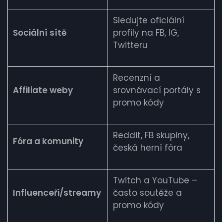
Sledujte oficiální
Sociální sítě
profily na FB, IG,
Twitteru
Recenzní a
Affiliate weby
srovnávací portály s
promo kódy
Reddit, FB skupiny,
Fóra a komunity
česká herní fóra
Twitch a YouTube –
Influenceři/streamy
často soutěže a
promo kódy