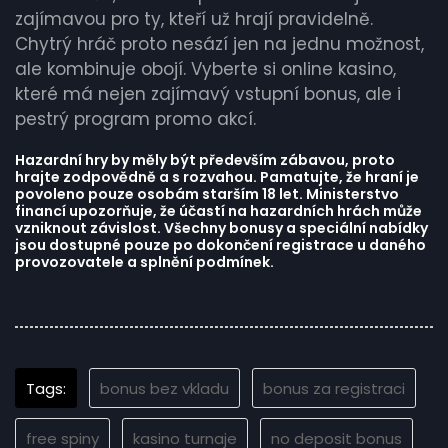
zajímavou pro ty, kteří už hrají pravidelně.
Chytrý hráč proto nesází jen na jednu možnost,
ale kombinuje obojí. Vyberte si online kasino,
které má nejen zajímavý vstupní bonus, ale i
pestrý program promo akcí.
Hazardní hry by měly být především zábavou, proto
hrajte zodpovědně a s rozvahou. Pamatujte, že hraní je
povoleno pouze osobám starším 18 let. Ministerstvo
financí upozorňuje, že účastí na hazardních hrách může
vzniknout závislost. Všechny bonusy a speciální nabídky
jsou dostupné pouze po dokončení registrace u daného
provozovatele a splnění podmínek.
Tags:
bonus bez vkladu
bonus za registraci
free spiny
kasino turnaje
no deposit bonus