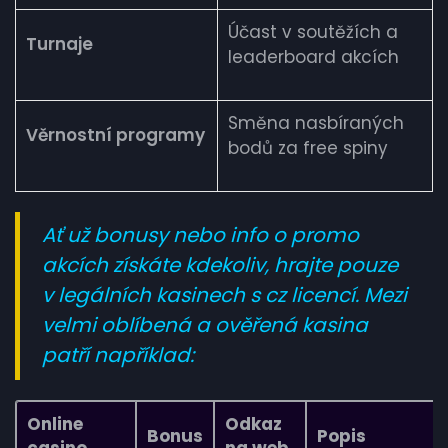
Účast v soutěžích a
Turnaje
leaderboard akcích
Směna nasbíraných
Věrnostní programy
bodů za free spiny
Ať už bonusy nebo info o promo
akcích získáte kdekoliv, hrajte pouze
v legálních kasinech s cz licencí. Mezi
velmi oblíbená a ověřená kasina
patří například:
Online
Odkaz
Bonus
Popis