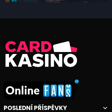
POSLEDNÍ PŘÍSPĚVKY