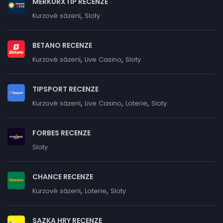
MERKURXTIP RECENZE
,
Kurzové sázení
Sloty
BETANO RECENZE
,
,
Kurzové sázení
Live Casino
Sloty
TIPSPORT RECENZE
,
,
,
Kurzové sázení
Live Casino
Loterie
Sloty
FORBES RECENZE
Sloty
CHANCE RECENZE
,
,
Kurzové sázení
Loterie
Sloty
SAZKA HRY RECENZE