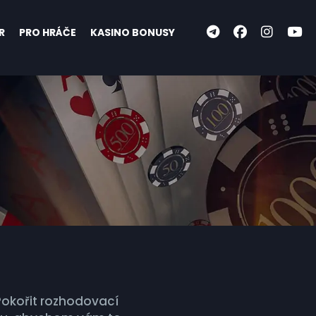
R
PRO HRÁČE
KASINO BONUSY
 Pokořit rozhodovací