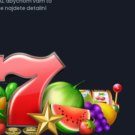
 tu, abychom vám to
de najdete detailní