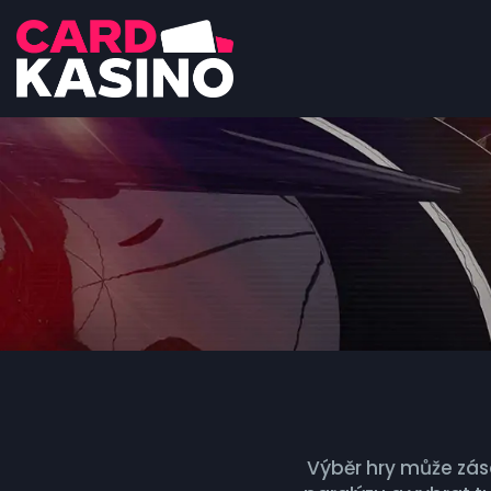
Výběr hry může zása