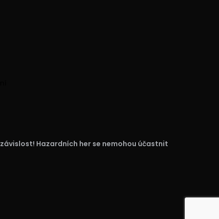
ní
t závislost! Hazardních her se nemohou účastnit