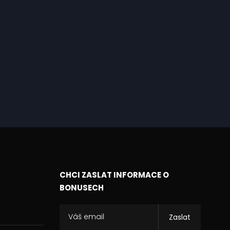
CHCI ZASLAT INFORMACE O
BONUSECH