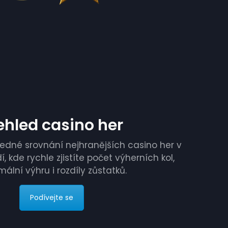
ehled casino her
edné srovnání nejhranějších casino her v
, kde rychle zjistíte počet výherních kol,
ální výhru i rozdíly zůstatků.
Podívejte se